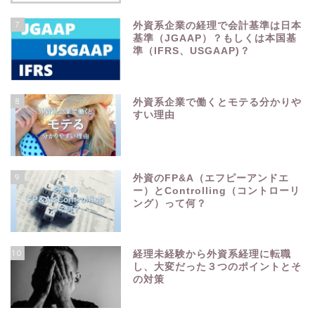
7
外資系企業の経理で会計基準は日本
基準（JGAAP）？もしくは本国基
準（IFRS、USGAAP)？
8
外資系企業で働くとモテる分かりや
すい理由
9
外資のFP&A（エフピーアンドエ
ー）とControlling（コントローリ
ング）って何？
10
経理未経験から外資系経理に転職
し、大変だった３つのポイントとそ
の対策