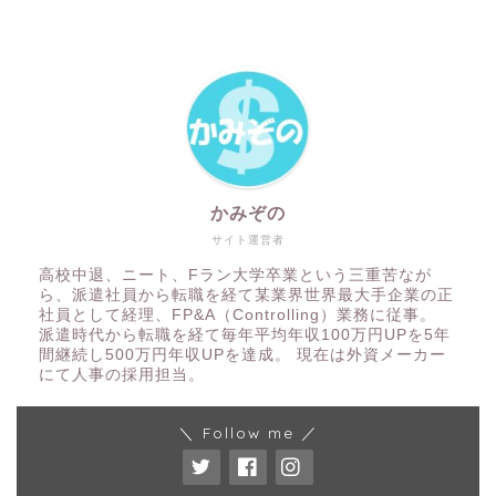
かみぞの
サイト運営者
高校中退、ニート、Fラン大学卒業という三重苦なが
ら、派遣社員から転職を経て某業界世界最大手企業の正
社員として経理、FP&A（Controlling）業務に従事。
派遣時代から転職を経て毎年平均年収100万円UPを5年
間継続し500万円年収UPを達成。 現在は外資メーカー
にて人事の採用担当。
＼ Follow me ／