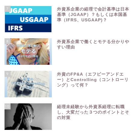
7
外資系企業の経理で会計基準は日本
基準（JGAAP）？もしくは本国基
準（IFRS、USGAAP)？
8
外資系企業で働くとモテる分かりや
すい理由
9
外資のFP&A（エフピーアンドエ
ー）とControlling（コントローリ
ング）って何？
10
経理未経験から外資系経理に転職
し、大変だった３つのポイントとそ
の対策