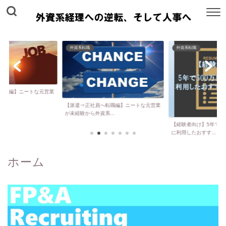
外資系転職
外資系転職
ニートな元営業
【派遣⇒正社員へ転職編】ニートな元営業
が未経験から外資系...
【経験者向け】5年で500万円年
に利用したおすす...
ホーム