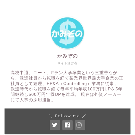
かみぞの
サイト運営者
高校中退、ニート、Fラン大学卒業という三重苦なが
ら、派遣社員から転職を経て某業界世界最大手企業の正
社員として経理、FP&A（Controlling）業務に従事。
派遣時代から転職を経て毎年平均年収100万円UPを5年
間継続し500万円年収UPを達成。 現在は外資メーカー
にて人事の採用担当。
＼ Follow me ／