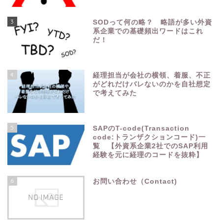
3
SODって何の略？ 略語が多い外資
系企業での基礎頻出ワードはこれ
だ！
4
経理担当が会社の横領、着服、不正
がどれだけバレないのかを自社想定
で考えてみた
5
SAPのT-code(Transaction
code:トランザクションコード)一
覧 【外資系企業2社でのSAP利用
経験を元に経理のコードを抜粋】
6
お問い合わせ（Contact)