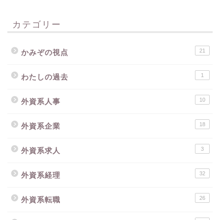
カテゴリー
21
かみぞの視点
1
わたしの過去
10
外資系人事
18
外資系企業
3
外資系求人
32
外資系経理
26
外資系転職