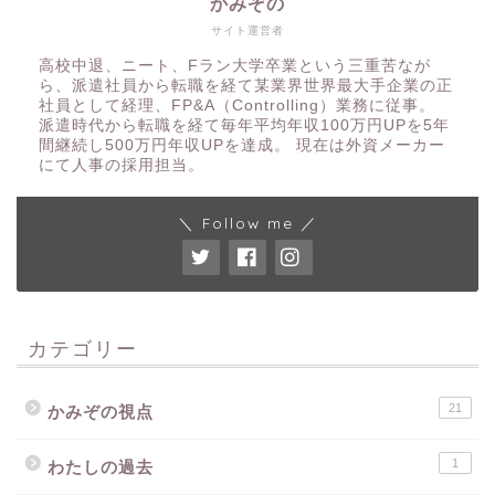
かみぞの
サイト運営者
高校中退、ニート、Fラン大学卒業という三重苦なが
ら、派遣社員から転職を経て某業界世界最大手企業の正
社員として経理、FP&A（Controlling）業務に従事。
派遣時代から転職を経て毎年平均年収100万円UPを5年
間継続し500万円年収UPを達成。 現在は外資メーカー
にて人事の採用担当。
＼ Follow me ／
カテゴリー
21
かみぞの視点
1
わたしの過去