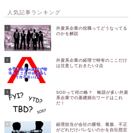
人気記事ランキング
1
外資系企業の役職ってどうなってる
のかを解説
2
外資系企業の経理で特有のここだけ
は注意しておきたい2点
3
SODって何の略？ 略語が多い外資
系企業での基礎頻出ワードはこれ
だ！
4
経理担当が会社の横領、着服、不正
がどれだけバレないのかを自社想定