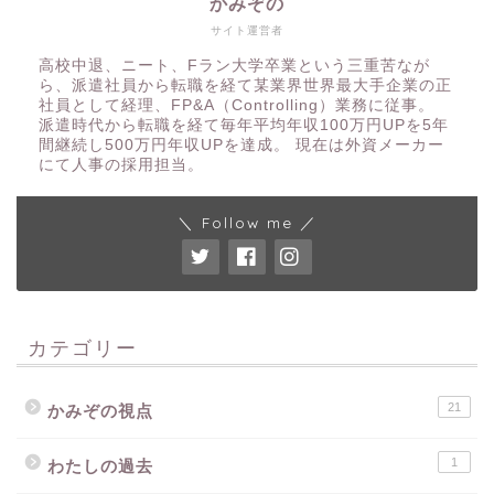
かみぞの
サイト運営者
高校中退、ニート、Fラン大学卒業という三重苦なが
ら、派遣社員から転職を経て某業界世界最大手企業の正
社員として経理、FP&A（Controlling）業務に従事。
派遣時代から転職を経て毎年平均年収100万円UPを5年
間継続し500万円年収UPを達成。 現在は外資メーカー
にて人事の採用担当。
＼ Follow me ／
カテゴリー
21
かみぞの視点
1
わたしの過去