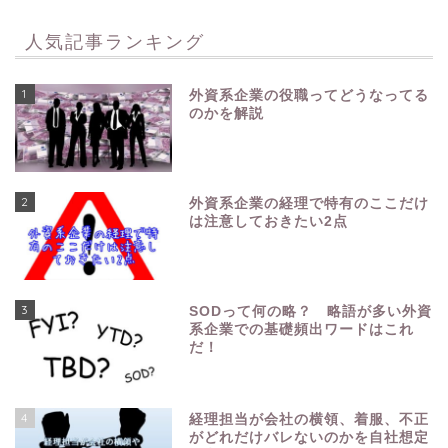
人気記事ランキング
1
外資系企業の役職ってどうなってる
のかを解説
2
外資系企業の経理で特有のここだけ
は注意しておきたい2点
3
SODって何の略？ 略語が多い外資
系企業での基礎頻出ワードはこれ
だ！
4
経理担当が会社の横領、着服、不正
がどれだけバレないのかを自社想定