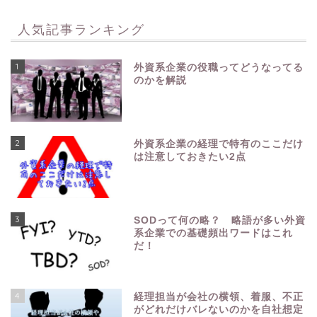
人気記事ランキング
1
外資系企業の役職ってどうなってる
のかを解説
2
外資系企業の経理で特有のここだけ
は注意しておきたい2点
3
SODって何の略？ 略語が多い外資
系企業での基礎頻出ワードはこれ
だ！
4
経理担当が会社の横領、着服、不正
がどれだけバレないのかを自社想定