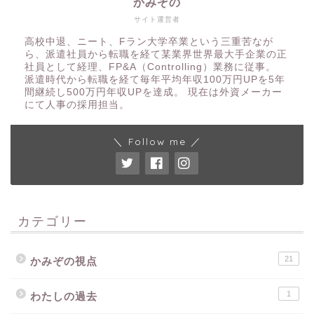
かみぞの
サイト運営者
高校中退、ニート、Fラン大学卒業という三重苦なが
ら、派遣社員から転職を経て某業界世界最大手企業の正
社員として経理、FP&A（Controlling）業務に従事。
派遣時代から転職を経て毎年平均年収100万円UPを5年
間継続し500万円年収UPを達成。 現在は外資メーカー
にて人事の採用担当。
＼ Follow me ／
カテゴリー
21
かみぞの視点
1
わたしの過去