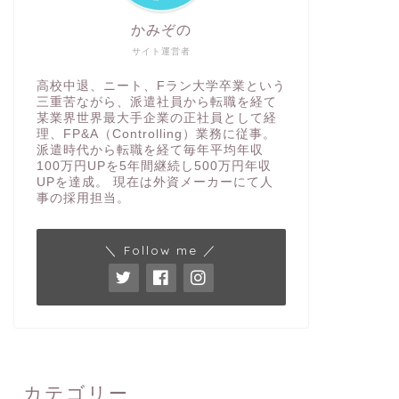
かみぞの
サイト運営者
高校中退、ニート、Fラン大学卒業という
三重苦ながら、派遣社員から転職を経て
某業界世界最大手企業の正社員として経
理、FP&A（Controlling）業務に従事。
派遣時代から転職を経て毎年平均年収
100万円UPを5年間継続し500万円年収
UPを達成。 現在は外資メーカーにて人
事の採用担当。
＼ Follow me ／
カテゴリー