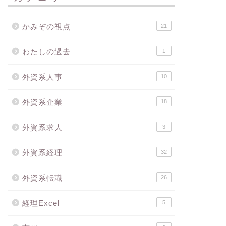
かみぞの視点
21
わたしの過去
1
外資系人事
10
外資系企業
18
外資系求人
3
外資系経理
32
外資系転職
26
経理Excel
5