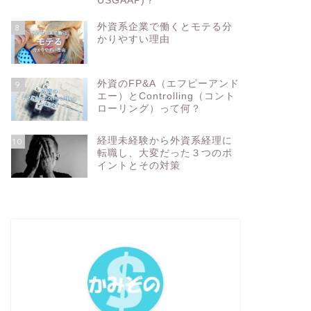
USGAAP)？
外資系企業で働くとモテる分
8
かりやすい理由
外資のFP&A（エフピーアンド
9
エー）とControlling（コント
ローリング）って何？
経理未経験から外資系経理に
10
転職し、大変だった３つのポ
イントとその対策