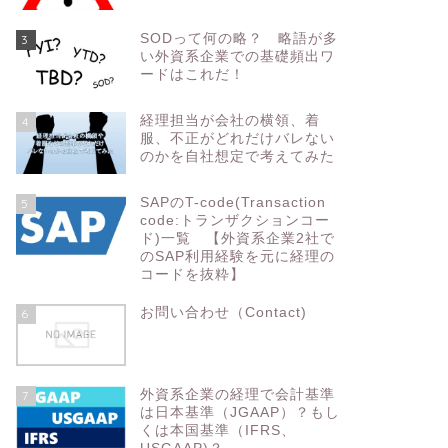
SODって何の略？ 略語が多
3
い外資系企業での基礎頻出ワ
ードはこれだ！
経理担当が会社の横領、着
4
服、不正がどれだけバレない
のかを自社想定で考えてみた
SAPのT-code(Transaction
5
code:トランザクションコー
ド)一覧 【外資系企業2社で
のSAP利用経験を元に経理の
コードを抜粋】
お問い合わせ（Contact)
6
外資系企業の経理で会計基準
7
は日本基準（JGAAP）？もし
くは本国基準（IFRS、