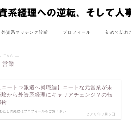
外資系マッチング診断
プロフィール
初めて訪れ
― TAG ―
営業
【ニート⇒派遣へ就職編】ニートな元営業が未
経験から外資系経理にキャリアチェンジ？の転
職術
わたしの経歴はプロフィールをご覧下さい …
2018年9月3日