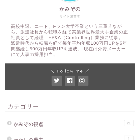
かみぞの
サイト運営者
高校中退、ニート、Fラン大学卒業という三重苦なが
ら、派遣社員から転職を経て某業界世界最大手企業の正
社員として経理、FP&A（Controlling）業務に従事。
派遣時代から転職を経て毎年平均年収100万円UPを5年
間継続し500万円年収UPを達成。 現在は外資メーカー
にて人事の採用担当。
＼ Follow me ／
カテゴリー
21
かみぞの視点
1
わたしの過去