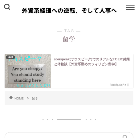
― TAG ―
留学
英語
souspeak(サウスピーク)でのリアルなTOEIC結果
と体験談【外資系勤めのフィリピン留学】
2018年10月6日
HOME
留学