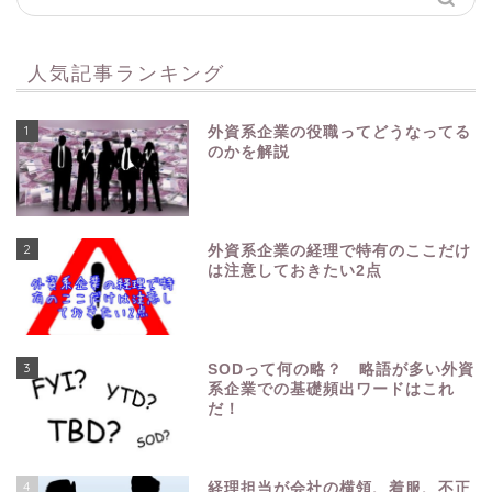
人気記事ランキング
1
外資系企業の役職ってどうなってる
のかを解説
2
外資系企業の経理で特有のここだけ
は注意しておきたい2点
3
SODって何の略？ 略語が多い外資
系企業での基礎頻出ワードはこれ
だ！
4
経理担当が会社の横領、着服、不正