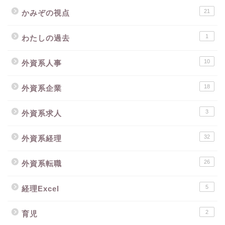
21
かみぞの視点
1
わたしの過去
10
外資系人事
18
外資系企業
3
外資系求人
32
外資系経理
26
外資系転職
5
経理Excel
2
育児