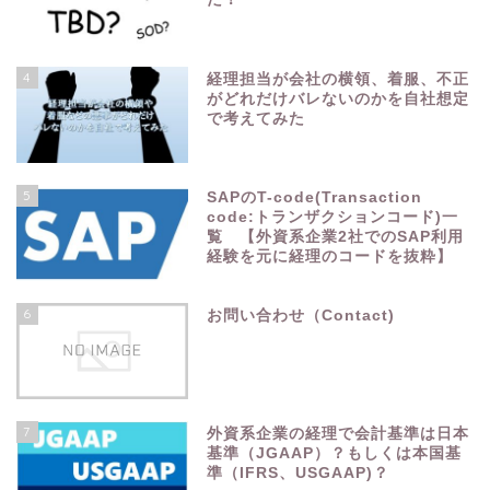
4
経理担当が会社の横領、着服、不正
がどれだけバレないのかを自社想定
で考えてみた
5
SAPのT-code(Transaction
code:トランザクションコード)一
覧 【外資系企業2社でのSAP利用
経験を元に経理のコードを抜粋】
6
お問い合わせ（Contact)
7
外資系企業の経理で会計基準は日本
基準（JGAAP）？もしくは本国基
準（IFRS、USGAAP)？