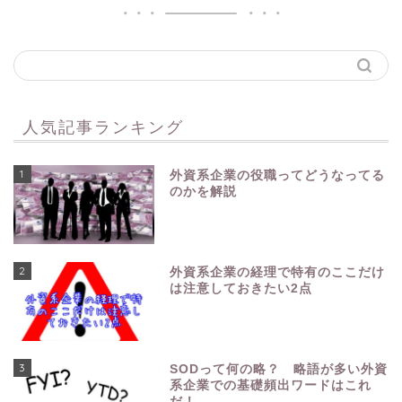
人気記事ランキング
1
外資系企業の役職ってどうなってる
のかを解説
2
外資系企業の経理で特有のここだけ
は注意しておきたい2点
3
SODって何の略？ 略語が多い外資
系企業での基礎頻出ワードはこれ
だ！