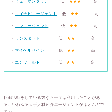
・
ヒューマンタッチ
低
★★★
高
・
マイナビエージェント
低
★★
高
・
エンエージェント
低
★★
高
・
ランスタッド
低
★★
高
・
マイケルペイジ
低
★★
高
・
エンワールド
低
★★
高
転職活動をしている方なら一度は利用したことがあ
る、いわゆる大手人材紹介エージェントがほとんどで
すね。