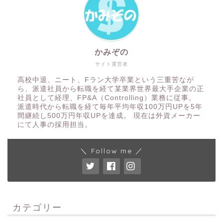
かみぞの
サイト運営者
高校中退、ニート、Fラン大学卒業という三重苦なが
ら、派遣社員から転職を経て某業界世界最大手企業の正
社員として経理、FP&A（Controlling）業務に従事。
派遣時代から転職を経て毎年平均年収100万円UPを5年
間継続し500万円年収UPを達成。 現在は外資メーカー
にて人事の採用担当。
＼ Follow me ／
カテゴリー