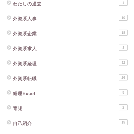
1
わたしの過去
10
外資系人事
18
外資系企業
3
外資系求人
32
外資系経理
26
外資系転職
5
経理Excel
2
育児
15
自己紹介