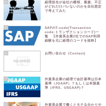
4
経理担当が会社の横領、着服、不正
がどれだけバレないのかを自社想定
で考えてみた
5
SAPのT-code(Transaction
code:トランザクションコード)一
覧 【外資系企業2社でのSAP利用
経験を元に経理のコードを抜粋】
6
お問い合わせ（Contact)
7
外資系企業の経理で会計基準は日本
基準（JGAAP）？もしくは本国基
準（IFRS、USGAAP)？
8
外資系企業で働くとモテる分かりや