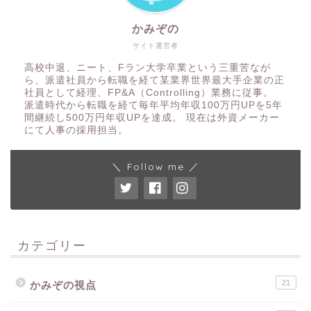
かみぞの
サイト運営者
高校中退、ニート、Fラン大学卒業という三重苦なが
ら、派遣社員から転職を経て某業界世界最大手企業の正
社員として経理、FP&A（Controlling）業務に従事。
派遣時代から転職を経て毎年平均年収100万円UPを5年
間継続し500万円年収UPを達成。 現在は外資メーカー
にて人事の採用担当。
＼ Follow me ／
カテゴリー
21
かみぞの視点