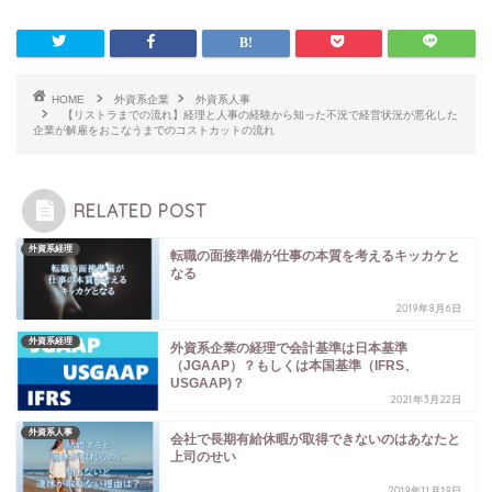
HOME
外資系企業
外資系人事
【リストラまでの流れ】経理と人事の経験から知った不況で経営状況が悪化した
企業が解雇をおこなうまでのコストカットの流れ
RELATED POST
外資系経理
転職の面接準備が仕事の本質を考えるキッカケと
なる
2019年8月6日
外資系経理
外資系企業の経理で会計基準は日本基準
（JGAAP）？もしくは本国基準（IFRS、
USGAAP)？
2021年3月22日
外資系人事
会社で長期有給休暇が取得できないのはあなたと
上司のせい
2019年11月19日