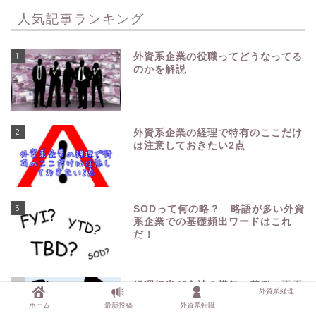
人気記事ランキング
1
外資系企業の役職ってどうなってる
のかを解説
2
外資系企業の経理で特有のここだけ
は注意しておきたい2点
3
SODって何の略？ 略語が多い外資
系企業での基礎頻出ワードはこれ
だ！
4
経理担当が会社の横領、着服、不正
外資系経理
がどれだけバレないのかを自社想定
ホーム
最新投稿
外資系転職
で考えてみた