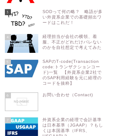
SODって何の略？ 略語が多
3
い外資系企業での基礎頻出ワ
ードはこれだ！
経理担当が会社の横領、着
4
服、不正がどれだけバレない
のかを自社想定で考えてみた
SAPのT-code(Transaction
5
code:トランザクションコー
ド)一覧 【外資系企業2社で
のSAP利用経験を元に経理の
コードを抜粋】
お問い合わせ（Contact)
6
外資系企業の経理で会計基準
7
は日本基準（JGAAP）？もし
くは本国基準（IFRS、