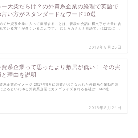
ルー大柴だらけ？の外資系企業の経理で英語で
の言い方がスタンダードなワード10選
めて外資系企業に入って痛感することは、普段の会話に横文字が大量に含
れている方々が多くいることです。 むしろカタカナ英語で、ほぼほぼ …
2018年8月25日
外資系企業って思ったより敷居が低い！ その実
態と理由を説明
資系企業のイメージ 2017年8月に調査がおこなわれた外資系企業動向調
によるといわゆる外資系企業にカテゴライズされる会社は5,662社 …
2018年8月24日