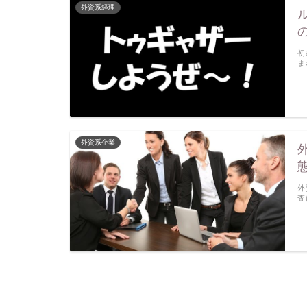
外資系経理
初
ま
外資系企業
外
査