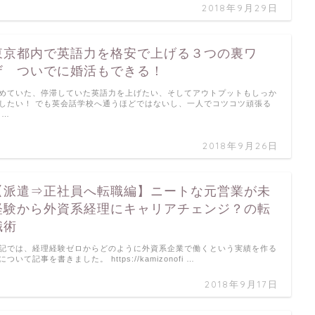
2018年9月29日
東京都内で英語力を格安で上げる３つの裏ワ
ザ ついでに婚活もできる！
めていた、停滞していた英語力を上げたい、そしてアウトプットもしっか
したい！ でも英会話学校へ通うほどではないし、一人でコツコツ頑張る
 …
2018年9月26日
【派遣⇒正社員へ転職編】ニートな元営業が未
経験から外資系経理にキャリアチェンジ？の転
職術
記では、経理経験ゼロからどのように外資系企業で働くという実績を作る
について記事を書きました。 https://kamizonofi …
2018年9月17日