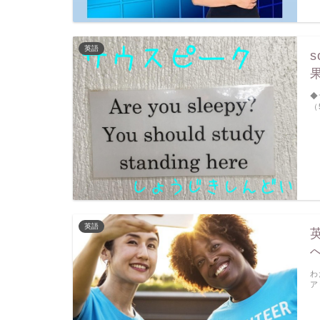
英語
◆
（
英語
わ
ア