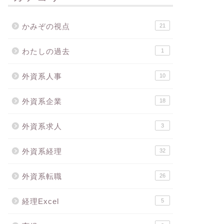
かみぞの視点
21
わたしの過去
1
外資系人事
10
外資系企業
18
外資系求人
3
外資系経理
32
外資系転職
26
経理Excel
5