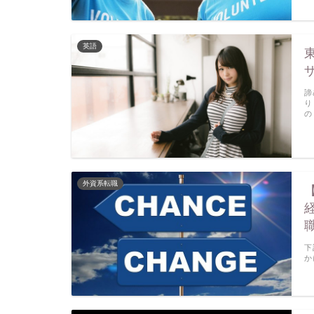
英語
諦
り
の
外資系転職
下
か