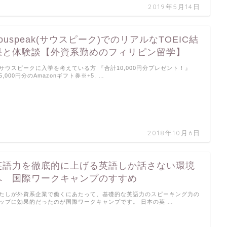
2019年5月14日
souspeak(サウスピーク)でのリアルなTOEIC結
果と体験談【外資系勤めのフィリピン留学】
サウスピークに入学を考えている方 『合計10,000円分プレゼント！』
5,000円分のAmazonギフト券※+5, …
2018年10月6日
英語力を徹底的に上げる英語しか話さない環境
へ 国際ワークキャンプのすすめ
たしが外資系企業で働くにあたって、基礎的な英語力のスピーキング力の
ップに効果的だったのが国際ワークキャンプです。 日本の英 …