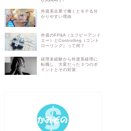
USGAAP)？
外資系企業で働くとモテる分
8
かりやすい理由
外資のFP&A（エフピーアンド
9
エー）とControlling（コント
ローリング）って何？
経理未経験から外資系経理に
10
転職し、大変だった３つのポ
イントとその対策