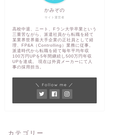
かみぞの
サイト運営者
高校中退、ニート、Fラン大学卒業という
三重苦ながら、派遣社員から転職を経て
某業界世界最大手企業の正社員として経
理、FP&A（Controlling）業務に従事。
派遣時代から転職を経て毎年平均年収
100万円UPを5年間継続し500万円年収
UPを達成。 現在は外資メーカーにて人
事の採用担当。
＼ Follow me ／
カテゴリー