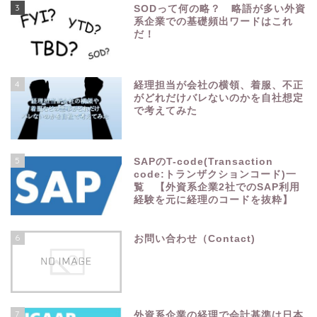
3
SODって何の略？ 略語が多い外資
系企業での基礎頻出ワードはこれ
だ！
4
経理担当が会社の横領、着服、不正
がどれだけバレないのかを自社想定
で考えてみた
5
SAPのT-code(Transaction
code:トランザクションコード)一
覧 【外資系企業2社でのSAP利用
経験を元に経理のコードを抜粋】
6
お問い合わせ（Contact)
7
外資系企業の経理で会計基準は日本