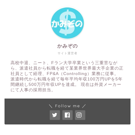
かみぞの
サイト運営者
高校中退、ニート、Fラン大学卒業という三重苦なが
ら、派遣社員から転職を経て某業界世界最大手企業の正
社員として経理、FP&A（Controlling）業務に従事。
派遣時代から転職を経て毎年平均年収100万円UPを5年
間継続し500万円年収UPを達成。 現在は外資メーカー
にて人事の採用担当。
＼ Follow me ／