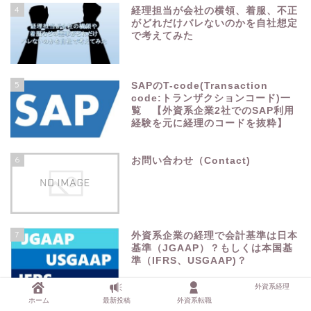
4
経理担当が会社の横領、着服、不正
がどれだけバレないのかを自社想定
で考えてみた
5
SAPのT-code(Transaction
code:トランザクションコード)一
覧 【外資系企業2社でのSAP利用
経験を元に経理のコードを抜粋】
6
お問い合わせ（Contact)
7
外資系企業の経理で会計基準は日本
基準（JGAAP）？もしくは本国基
準（IFRS、USGAAP)？
外資系経理
ホーム
最新投稿
外資系転職
8