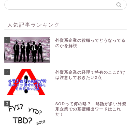
人気記事ランキング
1
外資系企業の役職ってどうなってる
のかを解説
2
外資系企業の経理で特有のここだけ
は注意しておきたい2点
3
SODって何の略？ 略語が多い外資
系企業での基礎頻出ワードはこれ
だ！