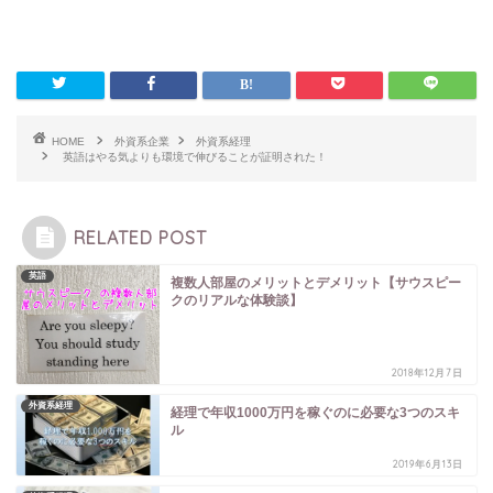
HOME
外資系企業
外資系経理
英語はやる気よりも環境で伸びることが証明された！
RELATED POST
英語
複数人部屋のメリットとデメリット【サウスピー
クのリアルな体験談】
2018年12月7日
外資系経理
経理で年収1000万円を稼ぐのに必要な3つのスキ
ル
2019年6月13日