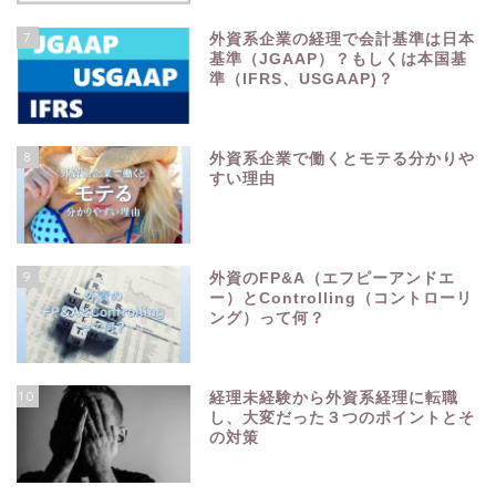
7
外資系企業の経理で会計基準は日本
基準（JGAAP）？もしくは本国基
準（IFRS、USGAAP)？
8
外資系企業で働くとモテる分かりや
すい理由
9
外資のFP&A（エフピーアンドエ
ー）とControlling（コントローリ
ング）って何？
10
経理未経験から外資系経理に転職
し、大変だった３つのポイントとそ
の対策