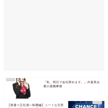
「私、明日で会社辞めます。」外資系企
業の退職事情
【派遣⇒正社員へ転職編】ニートな元営