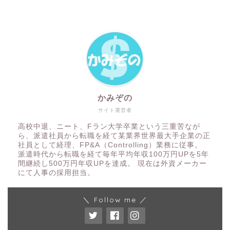
かみぞの
サイト運営者
高校中退、ニート、Fラン大学卒業という三重苦なが
ら、派遣社員から転職を経て某業界世界最大手企業の正
社員として経理、FP&A（Controlling）業務に従事。
派遣時代から転職を経て毎年平均年収100万円UPを5年
間継続し500万円年収UPを達成。 現在は外資メーカー
にて人事の採用担当。
＼ Follow me ／