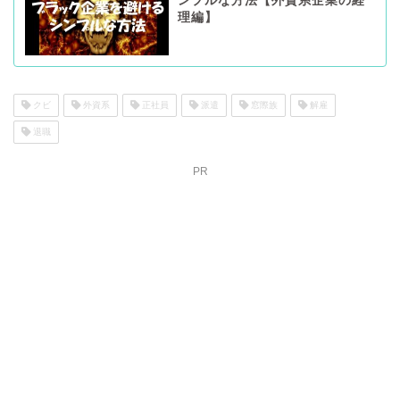
ンプルな方法【外資系企業の経
理編】
クビ
外資系
正社員
派遣
窓際族
解雇
退職
PR