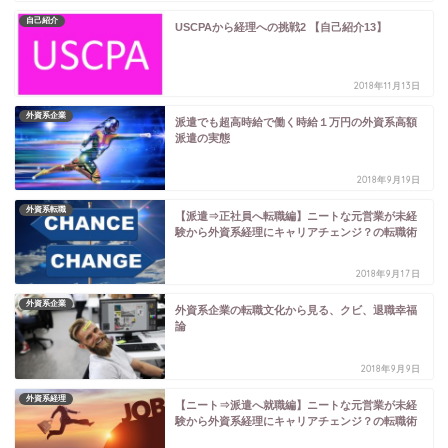
自己紹介
USCPAから経理への挑戦2 【自己紹介13】
2018年11月13日
外資系企業
派遣でも超高時給で働く時給１万円の外資系高額
派遣の実態
2018年9月19日
外資系転職
【派遣⇒正社員へ転職編】ニートな元営業が未経
験から外資系経理にキャリアチェンジ？の転職術
2018年9月17日
外資系企業
外資系企業の転職文化から見る、クビ、退職幸福
論
2018年9月9日
外資系経理
【ニート⇒派遣へ就職編】ニートな元営業が未経
験から外資系経理にキャリアチェンジ？の転職術