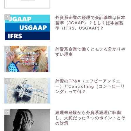
7
外資系企業の経理で会計基準は日本
基準（JGAAP）？もしくは本国基
準（IFRS、USGAAP)？
8
外資系企業で働くとモテる分かりや
すい理由
9
外資のFP&A（エフピーアンドエ
ー）とControlling（コントローリ
ング）って何？
10
経理未経験から外資系経理に転職
し、大変だった３つのポイントとそ
の対策