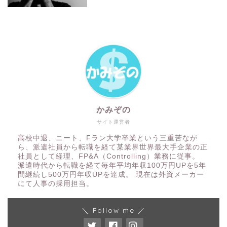
かみぞの
サイト運営者
高校中退、ニート、Fラン大学卒業という三重苦なが
ら、派遣社員から転職を経て某業界世界最大手企業の正
社員として経理、FP&A（Controlling）業務に従事。
派遣時代から転職を経て毎年平均年収100万円UPを5年
間継続し500万円年収UPを達成。 現在は外資メーカー
にて人事の採用担当。
＼ Follow me ／